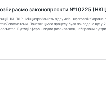
 розбираємо законопроєкти №10225 (НК
зиції НКЦПФР і МінцифриЗамість підсумків: інфографікаУкраїна 
ної екосистеми. Початок цього процесу було покладено ще у 201
in-посольство. Відтоді сфера швидко розвивалася, набираючи підт