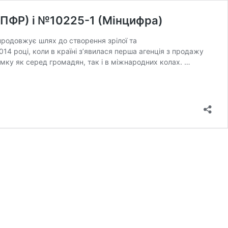
ЦПФР) і №10225-1 (Мінцифра)
продовжує шлях до створення зрілої та
4 році, коли в країні з’явилася перша агенція з продажу
римку як серед громадян, так і в міжнародних колах. …