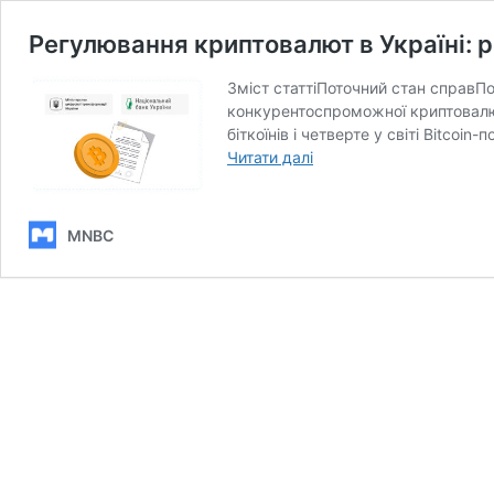
Регулювання криптовалют в Україні:
Зміст статтіПоточний стан справПо
конкурентоспроможної криптовалют
біткоїнів і четверте у світі Bitco
Регулювання
Читати далі
криптовалют
в
Україні:
MNBC
розбираємо
законопроєкти
№10225
(НКЦПФР)
і
№10225-
1
(Мінцифра)