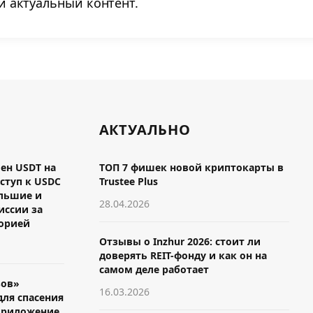
 актуальный контент.
АКТУАЛЬНО
мен USDT на
ТОП 7 фишек новой криптокарты в
ступ к USDC
Trustee Plus
ольшие и
28.04.2026
иссии за
торией
Отзывы о Inzhur 2026: стоит ли
доверять REIT-фонду и как он на
самом деле работает
зов»
16.03.2026
для спасения
приложение