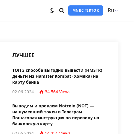
Ru
MNBC TIKTOK
ЛУЧШЕЕ
ТОП 3 способа выгодно вывести (HMSTR)
деньги из Hamster Kombat (Хомяка) на
карту банка
02.06.2024
34 564
Views
Выводим и продаем Notcoin (NOT) —
нашумевший токен в Телеграм.
Пошаговая инструкция по переводу на
банковскую карту
02.06.2024
14 251
Views