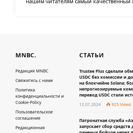
нашим читателям самый качественный и
MNBC.
СТАТЬИ
Редакция MNBC
Trustee Plus сделали об
USDC без комиссии и до
Свяжитесь с нами
на блокчейне Solana: б
непрогнозируемые ком
Политика
перевод USDC стали ис
конфиденциальности и
Cookie-Policy
12.07.2024
925
Views
Пользовательское
соглашение
Патронатная служба «А
запускает сбор средств 
Редакционная
раненых бойцов через 