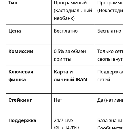
Тип
Программный
Программны
(Кастодиальный
(Некастодиа
необанк)
Цена
Бесплатно
Бесплатно
Комиссии
0.5% за обмен
Только сеть (
крипты
свопы внутри
Ключевая
Карта и
Поддержка 1
фишка
личный IBAN
сетей
Стейкинг
Нет
Да (нативный
Поддержка
24/7 Live
База знаний /
(RU/UA/EN)
Сообщество