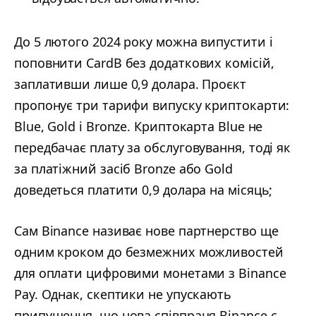
До 5 лютого 2024 року можна випустити і
поповнити CardB без додаткових комісій,
заплативши лише 0,9 долара. Проєкт
пропонує три тарифи випуску криптокарти:
Blue, Gold і Bronze. Криптокарта Blue не
передбачає плату за обслуговування, тоді як
за платіжний засіб Bronze або Gold
доведеться платити 0,9 долара на місяць;
Сам Binance називає нове партнерство ще
одним кроком до безмежних можливостей
для оплати цифровими монетами з Binance
Pay. Однак, скептики не упускають
припущення, що нова співпраця Binance є