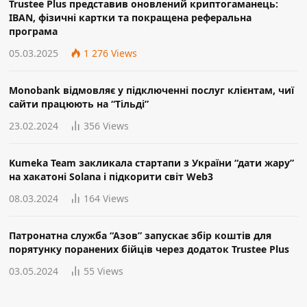
Trustee Plus представив оновлений криптогаманець:
IBAN, фізичні картки та покращена реферальна
програма
05.03.2025
1 276
Views
Monobank відмовляє у підключенні послуг клієнтам, чиї
сайти працюють на “Тільді”
23.02.2024
356
Views
Kumeka Team закликала стартапи з України “дати жару”
на хакатоні Solana і підкорити світ Web3
08.03.2024
164
Views
Патронатна служба “Азов” запускає збір коштів для
порятунку поранених бійців через додаток Trustee Plus
03.05.2024
55
Views