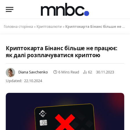
Головна сторінка
»
Криптовалюти
»
Криптокарта Бінанс більше не працює: як далі розплачуватися криптою
Криптокарта Бінанс більше не працює:
як далі розплачуватися криптою
Diana Savchenko
6 Mins Read
62
30.11.2023
Updated:
22.10.2024