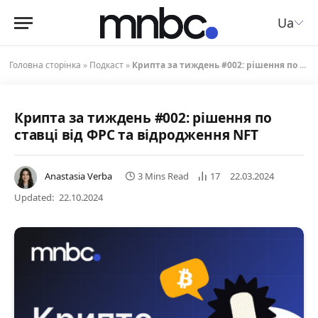
Ua
Головна сторінка
»
Подкаст
»
Крипта за тиждень #002: рішення по ставці від ФРС та відродження NFT
Крипта за тиждень #002: рішення по
ставці від ФРС та відродження NFT
Anastasia Verba
3 Mins Read
17
22.03.2024
Updated:
22.10.2024