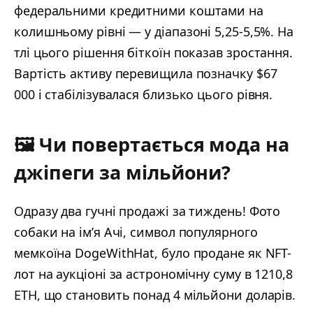
федеральними кредитними коштами на
колишньому рівні — у діапазоні 5,25-5,5%. На
тлі цього рішення біткоїн показав зростання.
Вартість активу перевищила позначку $67
000 і стабілізувалася близько цього рівня.
🖼 Чи повертається мода на
джіпеги за мільйони?
Одразу два гучні продажі за тиждень! Фото
собаки на ім’я Ачі, символ популярного
мемкоїна DogeWithHat, було продане як NFT-
лот на аукціоні за астрономічну суму в 1210,8
ETH, що становить понад 4 мільйони доларів.