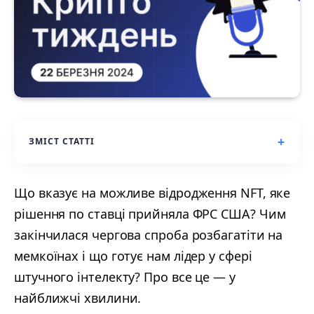
ЗМІСТ СТАТТІ
Що вказує на можливе відродження NFT, яке
рішення по ставці прийняла ФРС США? Чим
закінчилася чергова спроба розбагатіти на
мемкоїнах і що готує нам лідер у сфері
штучного інтелекту? Про все це — у
найближчі хвилини.