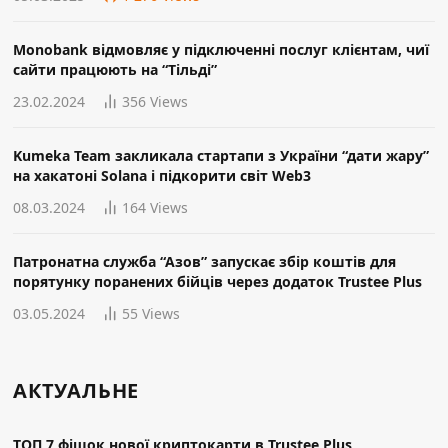
Monobank відмовляє у підключенні послуг клієнтам, чиї
сайти працюють на “Тільді”
23.02.2024
356
Views
Kumeka Team закликала стартапи з України “дати жару”
на хакатоні Solana і підкорити світ Web3
08.03.2024
164
Views
Патронатна служба “Азов” запускає збір коштів для
порятунку поранених бійців через додаток Trustee Plus
03.05.2024
55
Views
АКТУАЛЬНЕ
ТОП 7 фішок нової криптокарти в Trustee Plus