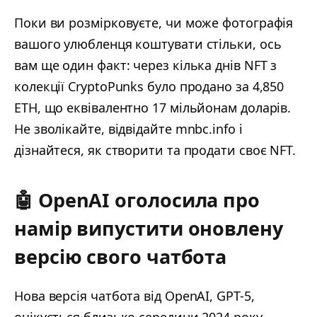
Поки ви розмірковуєте, чи може фотографія
вашого улюбленця коштувати стільки, ось
вам ще один факт: через кілька днів NFT з
колекції CryptoPunks було продано за 4,850
ETH, що еквівалентно 17 мільйонам доларів.
Не зволікайте, відвідайте mnbc.info і
дізнайтеся, як створити та продати своє NFT.
🤖 OpenAI оголосила про
намір випустити оновлену
версію свого чатбота
Нова версія чатбота від OpenAI, GPT-5,