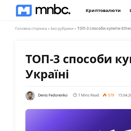
Криптовалюти
Головна сторінка
»
Без рубрики
»
ТОП-3 способи купити Ether
ТОП-3 способи ку
Україні
Denis Fedorenko
7 Mins Read
579
15.04.2