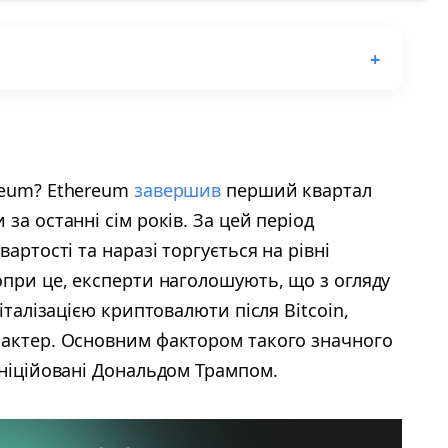
reum? Ethereum
завершив
перший квартал
за останні сім років. За цей період
артості та наразі торгується на рівні
опри це, експерти наголошують, що з огляду
італізацією криптовалюти після Bitcoin,
рактер. Основним фактором такого значного
ініційовані Дональдом Трампом.