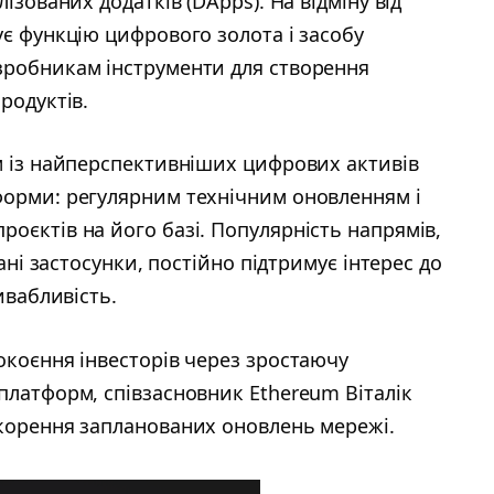
ізованих додатків (DApps). На відміну від
ує функцію цифрового золота і засобу
зробникам інструменти для створення
родуктів.
м із найперспективніших цифрових активів
форми: регулярним технічним оновленням і
оєктів на його базі. Популярність напрямів,
ані застосунки, постійно підтримує інтерес до
ивабливість.
окоєння інвесторів через зростаючу
платформ, співзасновник Ethereum Віталік
орення запланованих оновлень мережі.