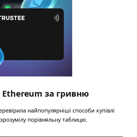
лі Ethereum за гривню
еревірила найпопулярніші способи купівлі
і зрозумілу порівняльну таблицю.