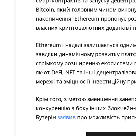
смартконтрактів та запуску децентрал
Bitcoin, який головним чином викон
накопичення, Ethereum пропонує ро
власних криптовалютних додатків і п
Ethereum і надалі залишається одни
завдяки динамічному розвитку плат
стрімкому розширенню екосистеми пр
як-от DeFi, NFT та інші децентралізов
мережі та зміцнює її інвестиційну пр
Крім того, з метою зменшення занеп
конкуренцію з боку інших блокчейн-
Бутерін
заявив
про можливість приск