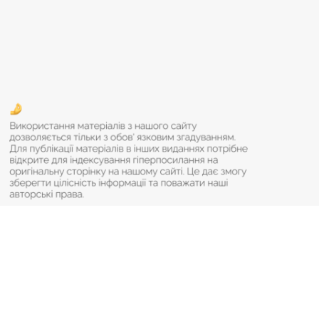
© 2026 Будь-яке використання матеріалів з сайту — тільки за
умови наявності активного індексованого гіперпосилання.