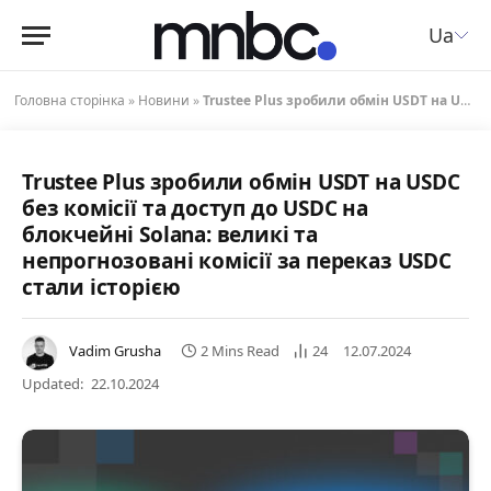
Ua
Головна сторінка
»
Новини
»
Trustee Plus зробили обмін USDT на USDC без комісії та доступ до USDC на блокчейні Solana: великі та непрогнозовані комісії за переказ USDC стали історією
Trustee Plus зробили обмін USDT на USDC
без комісії та доступ до USDC на
блокчейні Solana: великі та
непрогнозовані комісії за переказ USDC
стали історією
Vadim Grusha
2 Mins Read
24
12.07.2024
Updated:
22.10.2024